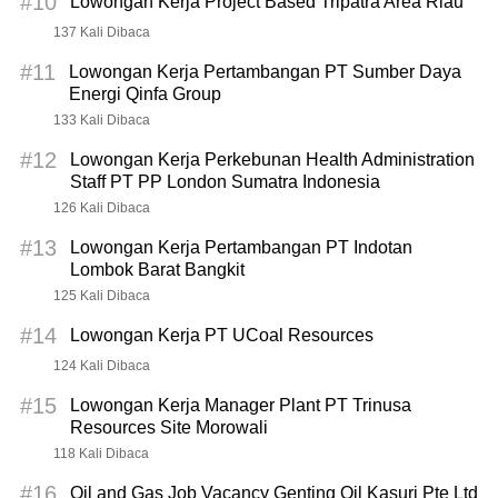
#10
Lowongan Kerja Project Based Tripatra Area Riau
137 Kali Dibaca
#11
Lowongan Kerja Pertambangan PT Sumber Daya
Energi Qinfa Group
133 Kali Dibaca
#12
Lowongan Kerja Perkebunan Health Administration
Staff PT PP London Sumatra Indonesia
126 Kali Dibaca
#13
Lowongan Kerja Pertambangan PT Indotan
Lombok Barat Bangkit
125 Kali Dibaca
#14
Lowongan Kerja PT UCoal Resources
124 Kali Dibaca
#15
Lowongan Kerja Manager Plant PT Trinusa
Resources Site Morowali
118 Kali Dibaca
#16
Oil and Gas Job Vacancy Genting Oil Kasuri Pte Ltd