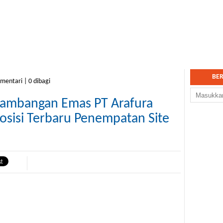
BE
omentari | 0 dibagi
tambangan Emas PT Arafura
osisi Terbaru Penempatan Site