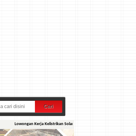
Lowongan Kerja Kelistrikan Solar PV Engineer PT Mitra Masdar Solar Radi