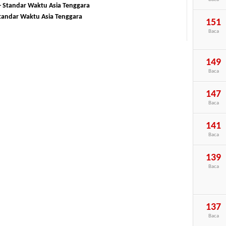
 - Standar Waktu Asia Tenggara
Standar Waktu Asia Tenggara
151
Baca
149
Baca
147
Baca
141
Baca
139
Baca
137
Baca