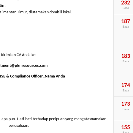
232
tim.
Baca
limantan Timur, diutamakan domisili lokal.
187
Baca
Kirimkan CV Anda ke:
183
Baca
ritment@pknresources.com
SE & Compliance Officer_Nama Anda
174
Baca
173
Baca
aya apa pun. Hati-hati terhadap penipuan yang mengatasnamakan
perusahaan.
155
Baca