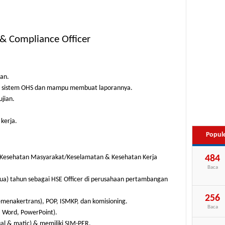
& Compliance Officer
an.
 sistem OHS dan mampu membuat laporannya.
jian.
kerja.
Popul
484
n Kesehatan Masyarakat/Keselamatan & Kesehatan Kerja
Baca
ua) tahun sebagai HSE Officer di perusahaan pertambangan
256
emenakertrans), POP, ISMKP, dan komisioning.
Baca
, Word, PowerPoint).
 & matic) & memiliki SIM-PER.