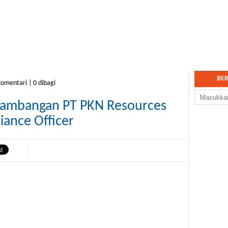
BE
komentari | 0 dibagi
tambangan PT PKN Resources
iance Officer