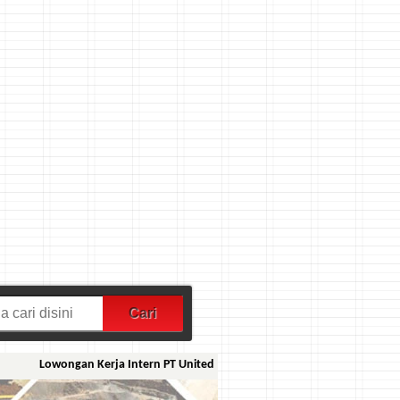
Lowongan Kerja Intern PT United Tractors Pandu Engineering
|
Career Opp