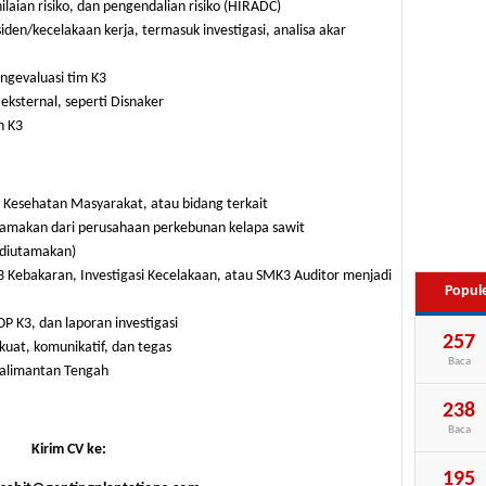
laian risiko, dan pengendalian risiko (HIRADC)
den/kecelakaan kerja, termasuk investigasi, analisa akar
gevaluasi tim K3
eksternal, seperti Disnaker
n K3
, Kesehatan Masyarakat, atau bidang terkait
tamakan dari perusahaan perkebunan kelapa sawit
 (diutamakan)
 K3 Kebakaran, Investigasi Kecelakaan, atau SMK3 Auditor menjadi
Popul
 K3, dan laporan investigasi
257
uat, komunikatif, dan tegas
Baca
Kalimantan Tengah
238
Baca
Kirim CV ke:
195