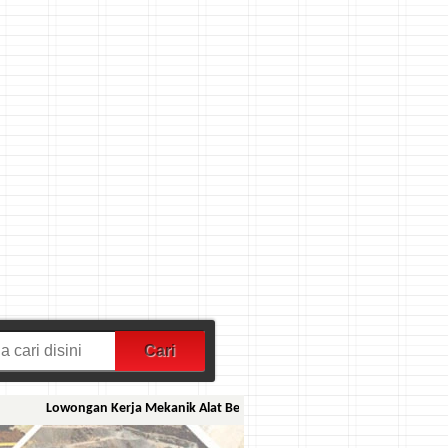
Lowongan Kerja Mekanik Alat Berat PT Kobexindo Tractors Tbk
|
Mining J