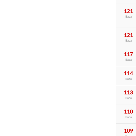
121
Baca
121
Baca
117
Baca
114
Baca
113
Baca
110
Baca
109