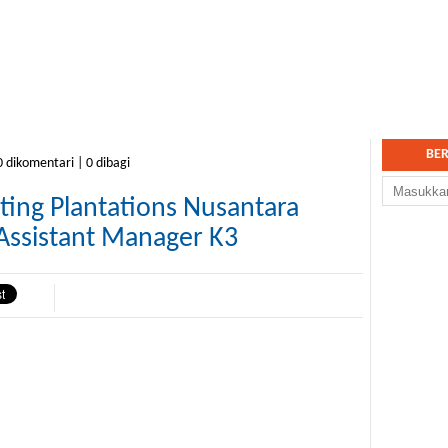
BE
 dikomentari | 0 dibagi
ing Plantations Nusantara
Assistant Manager K3