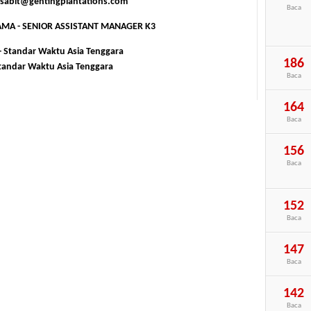
.sabit@gentingplantations.com
Baca
MA - SENIOR ASSISTANT MANAGER K3
 - Standar Waktu Asia Tenggara
186
Standar Waktu Asia Tenggara
Baca
164
Baca
156
Baca
152
Baca
147
Baca
142
Baca